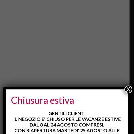
– 19;
chius
o
lune
dì
matt
ino e
saba
to
pom
eriggi
o.
X
SIA
Chiusura estiva
MO
CHI
GENTILI CLIENTI
USI
IL NEGOZIO E’ CHIUSO PER LE VACANZE ESTIVE
PER
DAL 8 AL 24 AGOSTO COMPRESI,
LE
CON RIAPERTURA MARTEDI’ 25 AGOSTO ALLE