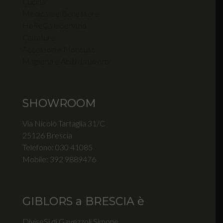
Cucina
Medicale e Benessere
HoReCa e Servizio
Calzature
Accessori e Monouso
Maglieria e Abiti da lavoro
SHOWROOM
Via Nicolò Tartaglia 31/C
25126 Brescia
Telefono: 030 41085
Mobile: 392 9889476
GIBLORS a BRESCIA è
DiviseSi di Gavezzoli Simone