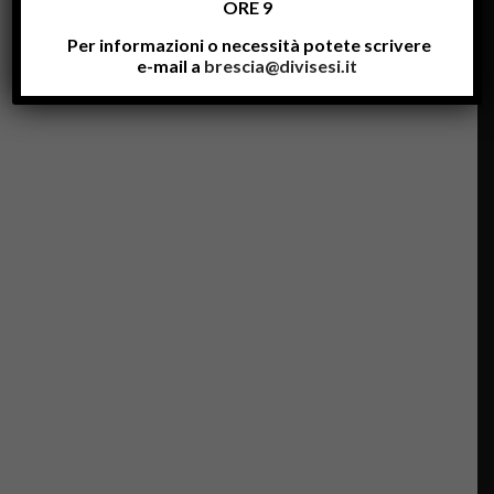
VAC
ORE 9
ANZ
Per informazioni o necessità potete scrivere
E
e-mail a
brescia@divisesi.it
ESTI
VE
DAL
L' 8
AL
24
AGO
STO
CO
MPR
ESI,
CO
N
RIAP
ERT
URA