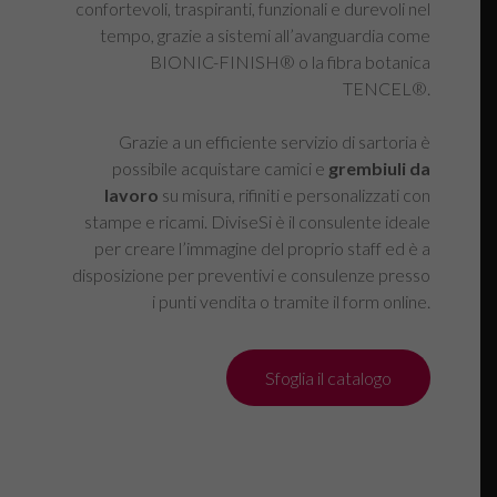
confortevoli, traspiranti, funzionali e durevoli nel
tempo, grazie a sistemi all’avanguardia come
BIONIC-FINISH® o la fibra botanica
TENCEL®.
Grazie a un efficiente servizio di sartoria è
possibile acquistare camici e
grembiuli da
lavoro
su misura, rifiniti e personalizzati con
stampe e ricami. DiviseSi è il consulente ideale
per creare l’immagine del proprio staff ed è a
disposizione per preventivi e consulenze presso
i punti vendita o tramite il form online.
Sfoglia il catalogo