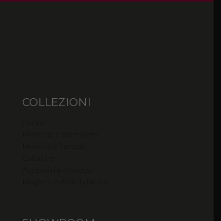
COLLEZIONI
Cucina
Medicale e Benessere
HoReCa e Servizio
Calzature
Accessori e Monouso
Maglieria e Abiti da lavoro