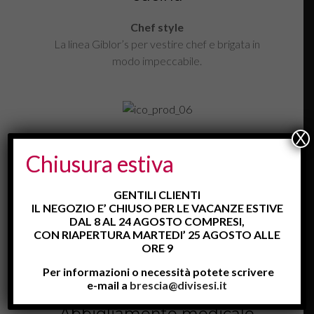
Chef style
La linea Giblor’s per vestire chef e brigata in
modo impeccabile.
X
Camici
Chiusura estiva
da lavoro
GENTILI CLIENTI
Divise professionali
IL NEGOZIO E’ CHIUSO PER LE VACANZE ESTIVE
Camici da lavoro e casacche per strutture
DAL 8 AL 24 AGOSTO COMPRESI,
ricettive e ospedaliere.
CON RIAPERTURA MARTEDI’ 25 AGOSTO ALLE
ORE 9
Per informazioni o necessità potete scrivere
e-mail a
brescia@divisesi.it
Abbigliamento medicale