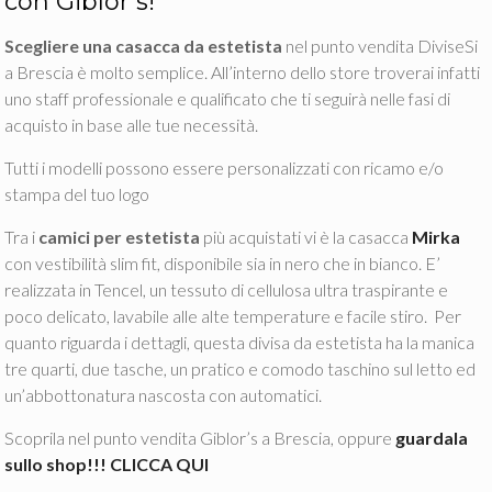
con Giblor’s!
Scegliere una casacca da estetista
nel punto vendita DiviseSi
a Brescia è molto semplice. All’interno dello store troverai infatti
uno staff professionale e qualificato che ti seguirà nelle fasi di
acquisto in base alle tue necessità.
Tutti i modelli possono essere personalizzati con ricamo e/o
stampa del tuo logo
Tra i
camici per estetista
più acquistati vi è la casacca
Mirka
con vestibilità slim fit, disponibile sia in nero che in bianco. E’
realizzata in Tencel, un tessuto di cellulosa ultra traspirante e
poco delicato, lavabile alle alte temperature e facile stiro. Per
quanto riguarda i dettagli, questa divisa da estetista ha la manica
tre quarti, due tasche, un pratico e comodo taschino sul letto ed
un’abbottonatura nascosta con automatici.
Scoprila nel punto vendita Giblor’s a Brescia, oppure
guardala
sullo shop!!! CLICCA QUI