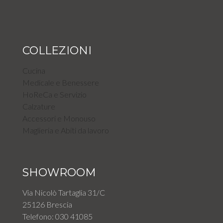
COLLEZIONI
Cucina
Medicale e Benessere
HoReCa e Servizio
Calzature
Accessori e Monouso
Maglieria e Abiti da lavoro
SHOWROOM
Via Nicolò Tartaglia 31/C
25126 Brescia
Telefono: 030 41085