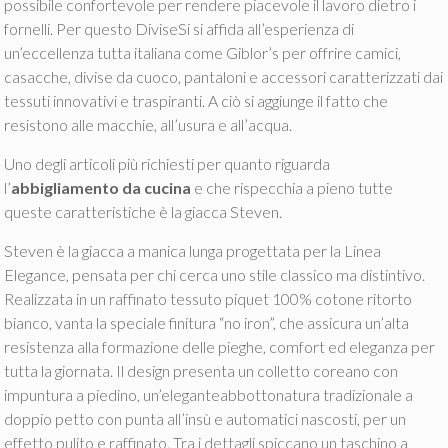
possibile confortevole per rendere piacevole il lavoro dietro i
fornelli. Per questo DiviseSi si affida all’esperienza di
un’eccellenza tutta italiana come Giblor’s per offrire camici,
casacche, divise da cuoco, pantaloni e accessori caratterizzati dai
tessuti innovativi e traspiranti. A ciò si aggiunge il fatto che
resistono alle macchie, all’usura e all’acqua.
Uno degli articoli più richiesti per quanto riguarda
l’
abbigliamento da cucina
e che rispecchia a pieno tutte
queste caratteristiche è la giacca Steven.
Steven è la giacca a manica lunga progettata per la Linea
Elegance, pensata per chi cerca uno stile classico ma distintivo.
Realizzata in un raffinato tessuto piquet 100% cotone ritorto
bianco, vanta la speciale finitura “no iron”, che assicura un’alta
resistenza alla formazione delle pieghe, comfort ed eleganza per
tutta la giornata. Il design presenta un colletto coreano con
impuntura a piedino, un’eleganteabbottonatura tradizionale a
doppio petto con punta all’insù e automatici nascosti, per un
effetto pulito e raffinato. Tra i dettagli spiccano un taschino a