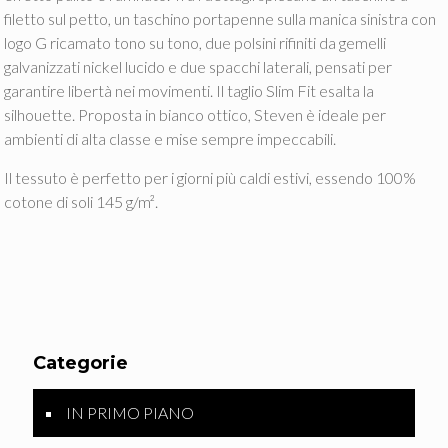
filetto sul petto, un taschino portapenne sulla manica sinistra con
logo G ricamato tono su tono, due polsini rifiniti da gemelli
galvanizzati nickel lucido e due spacchi laterali, pensati per
garantire libertà nei movimenti. Il taglio Slim Fit esalta la
silhouette. Proposta in bianco ottico, Steven è ideale per
ambienti di alta classe e mise sempre impeccabili.
Il tessuto è perfetto per i giorni più caldi estivi, essendo 100%
cotone di soli 145 g/m².
Categorie
IN PRIMO PIANO