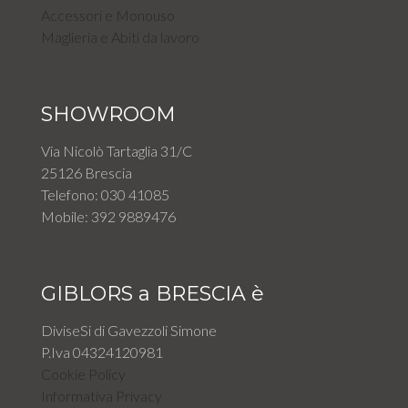
Accessori e Monouso
Maglieria e Abiti da lavoro
SHOWROOM
Via Nicolò Tartaglia 31/C
25126 Brescia
Telefono: 030 41085
Mobile: 392 9889476
GIBLORS a BRESCIA è
DiviseSi di Gavezzoli Simone
P.Iva 04324120981
Cookie Policy
Informativa Privacy