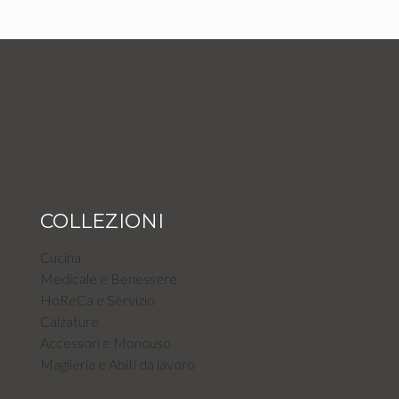
COLLEZIONI
Cucina
Medicale e Benessere
HoReCa e Servizio
Calzature
Accessori e Monouso
Maglieria e Abiti da lavoro