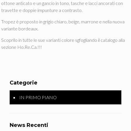
ottone anticato e un gancio in tono, tasche e lacci ancorati con
travette e doppie impunture a contrasto.
Tropez è proposto in grigio chiaro, beige, marrone e nella nuova
variante bordeaux.
Scoprilo in tutte le sue varianti colore sgfogliando il catalogo alla
sezione Ho.Re.Ca.!!!
Categorie
IN PRIMO PIANO
News Recenti