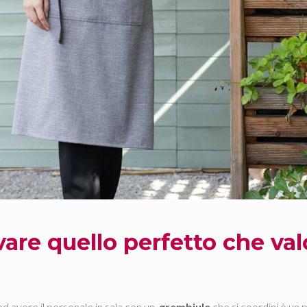
ovare quello perfetto che val
 ed avere il personale in sala con un
grembiule
che si coordini è un p