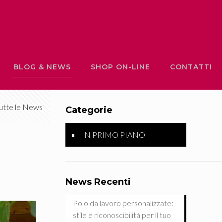
BLOG & NEWS
SHOP ON-LINE
CONTATTI
utte le News
Categorie
IN PRIMO PIANO
News Recenti
Polo da lavoro personalizzate:
stile e riconoscibilità per il tuo