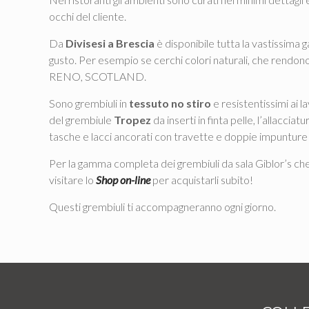
occhi del cliente.
Da
Divisesi a Brescia
è disponibile tutta la vastissima 
gusto. Per esempio se cerchi colori naturali, che rendono
RENO, SCOTLAND.
Sono grembiuli in
tessuto no stiro
e resistentissimi ai la
del grembiule
Tropez
da inserti in finta pelle, l’allacci
tasche e lacci ancorati con travette e doppie impunture a
Per la gamma completa dei grembiuli da sala Giblor’s che 
visitare lo
Shop on-line
per acquistarli subito!
Questi grembiuli ti accompagneranno ogni giorno.