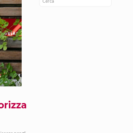
orizza
iacere per gli