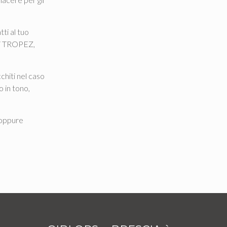
ti al tuo
uli TROPEZ,
cchiti nel caso
o in tono,
 oppure