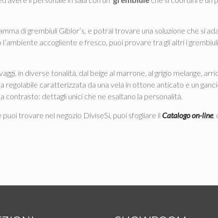
gamma di grembiuli Giblor’s, e potrai trovare una soluzione che si adat
 l’ambiente accogliente e fresco, puoi provare tra gli altri i grembi
vaggi, in diverse tonalità, dal beige al marrone, al grigio melange, arri
atura regolabile caratterizzata da una vela in ottone anticato e un ganci
 contrasto: dettagli unici che ne esaltano la personalità.
puoi trovare nel negozio DiviseSi, puoi sfogliare il
Catalogo on-line
,